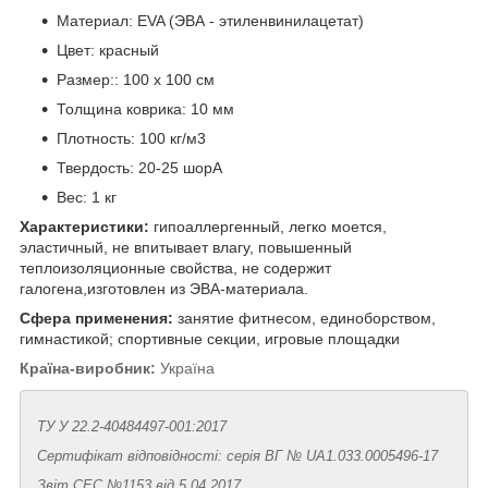
Материал: EVA (ЭВА - этиленвинилацетат)
Цвет: красный
Размер:: 100 х 100 см
Толщина коврика: 10 мм
Плотность: 100 кг/м3
Твердость: 20-25 шорА
Вес: 1 кг
Характеристики:
гипоаллергенный, легко моется,
эластичный, не впитывает влагу, повышенный
теплоизоляционные свойства, не содержит
галогена,изготовлен из ЭВА-материала.
Сфера применения:
занятие фитнесом, единоборством,
гимнастикой; спортивные секции, игровые площадки
Країна-виробник:
Україна
ТУ У 22.2-40484497-001:2017
Сертифікат відповідності: серія ВГ № UA1.033.0005496-17
Звіт СЕС №1153 від 5.04.2017