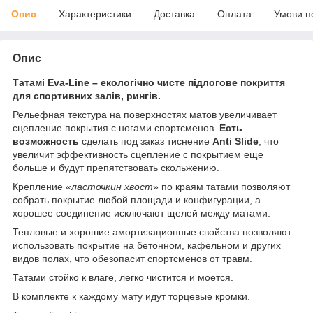
Опис
Характеристики
Доставка
Оплата
Умови п
Опис
Татамі Eva-Line – екологічно чисте підлогове покриття
для спортивних залів, рингів.
Рельефная текстура на поверхностях матов увеличивает
сцепление покрытия с ногами спортсменов.
Есть
возможность
сделать под заказ тиснение
Anti Slide
, что
увеличит эффективность сцепление с покрытием еще
больше и будут препятствовать скольжению.
Крепление «
ласточкин хвост
» по краям татами позволяют
собрать покрытие любой площади и конфигурации, а
хорошее соединение исключают щелей между матами.
Тепловые и хорошие амортизационные свойства позволяют
использовать покрытие на бетонном, кафельном и других
видов полах, что обезопасит спортсменов от травм.
Татами стойко к влаге, легко чистится и моется.
В комплекте к каждому мату идут торцевые кромки.