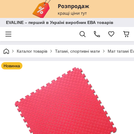
EVALINE – перший в Україні виробник ЕВА товарів
Каталог товарів
Татамі, спортивні мати
Мат татамі E
Новинка