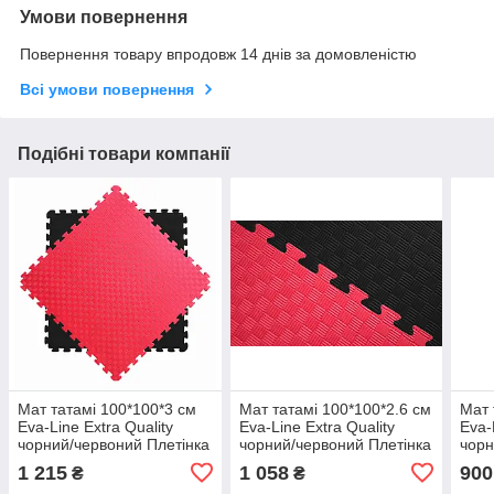
Умови повернення
Повернення товару впродовж 14 днів за домовленістю
Всі умови повернення
Подібні товари компанії
Мат татамі 100*100*3 см
Мат татамі 100*100*2.6 см
Мат 
Eva-Line Extra Quality
Eva-Line Extra Quality
Eva-
чорний/червоний Плетінка
чорний/червоний Плетінка
чорн
100 кг/м3 (будо-мат,
100 кг/м3 (будо-мат,
100 
1 215
1 058
900
₴
₴
даянг)
даянг)
даян