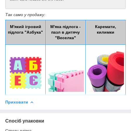
Так само у продажу:
М'який ігровий
М'яка підлога -
Каремати,
підлога "Азбука"
пазл в дитячу
килимки
"Веселка"
Приховати
Спосіб упаковки
Стретч-плівка