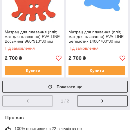
Матрац для плавання (пліт,
Матрац для плавання (пліт,
мат для плавання) EVA-LINE
мат для плавання) EVA-LINE
Восьминіг 960*910*30 мм
Бегемотик 1400*700*30 мм
червоний
синій
Під замовлення
Під замовлення
2 700
2 700
₴
₴
Купити
Купити
Показати ще
1
/ 2
Про нас
100% позитивних з 22 відгуків за рік