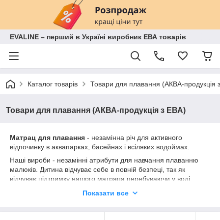
EVALINE – перший в Україні виробник ЕВА товарів
Каталог товарів
Товари для плавання (АКВА-продукція 
Товари для плавання (АКВА-продукція з ЕВА)
Матрац для плавання
- незамінна річ для активного
відпочинку в аквапарках, басейнах і всіляких водоймах.
Наші вироби - незамінні атрибути для навчання плаванню
малюків. Дитина відчуває себе в повній безпеці, так як
відчуває підтримку нашого матраца перебуваючи у воді
(завдяки отворам).
Показати все
Дивіться нашу продукцію. Ми з задоволенням допоможемо
вибрати потрібний килимок для плавання.