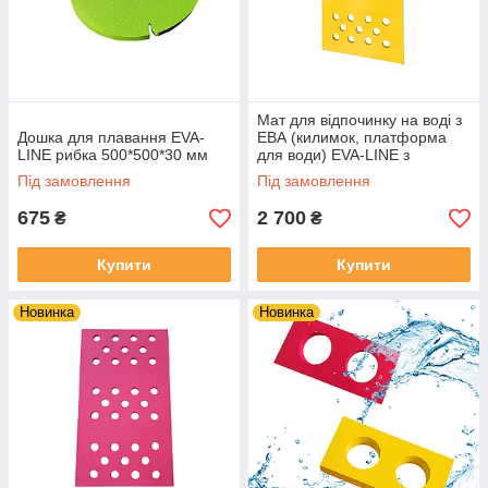
Мат для відпочинку на воді з
Дошка для плавання EVA-
ЕВА (килимок, платформа
LINE рибка 500*500*30 мм
для води) EVA-LINE з
отвірами 1450*830*30 мм
Під замовлення
Під замовлення
675
2 700
₴
₴
Купити
Купити
Новинка
Новинка