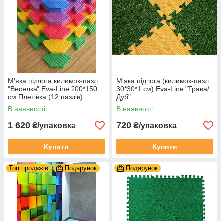
М'яка підлога килимок-пазл
М'яка підлога (килимок-пазл
"Веселка" Eva-Line 200*150
30*30*1 см) Eva-Line "Трава/
см Плетінка (12 пазлів)
Дуб"
В наявності
В наявності
1 620
720
₴/упаковка
₴/упаковка
Купити
Купити
Топ продажів
Подарунок
Подарунок