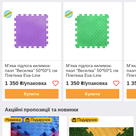
М'яка підлога килимок-
М'яка підлога килимок-
М'як
пазл "Веселка" 50*50*1 см
пазл "Веселка" 50*50*1 см
пазл
Плетінка Eva-Line
Плетінка Eva-Line
Плет
Фіолетовий
Зелений
1 350
1 350
1 3
₴/упаковка
₴/упаковка
Купити
Купити
Акційні пропозиції та новинки
Новинка
Подарунок
Подарунок