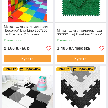
М'яка підлога килимок-пазл
"Веселка" Eva-Line 200*200
М'яка підлога (килимок-пазл
см Плетінка (16 пазлів)
30*30*1 см) Eva-Line "Трава"
В наявності
В наявності
2 160
1 485
₴/набір
₴/упаковка
Купити
Купити
Новинка
Подарунок
Новинка
Подарунок