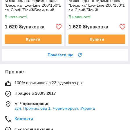
М'яка підлога килимок-пазл
М'яка підлога килимок-пазл
"Веселка" Eva-Line 200*150*1
"Веселка" Eva-Line 200*150*1
см Сірий/Білий/Блакитний
см Сірий/Білий/
Помаранчевий
В наявності
В наявності
1 620
1 620
₴/упаковка
₴/упаковка
Купити
Купити
Показати ще
Про нас
100% позитивних з 22 відгуків за рік
Працює з 28.03.2017
м. Чорноморськ
вул. Промислова 1, Чорноморськ, Україна
Контакти
Сьогодні вихідний