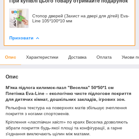
При купівлі цього товару отримайте подарунок
Стопор дверей (Захист на двері для дітей) Eva-
Line 105*100*10 мм
Приховати
Опис
Характеристики
Доставка
Оплата
Умови п
Опис
М'яка підлога килимок-пазл "Веселка" 50*50*1 см
Плетінка Eva-Line – екологічно чисте підлогове покриття
для дитячих кімнат, дошкільних закладів, ігрових зон.
Рельєфна текстура на поверхнях матів збільшує зчеплення
покриття з ногами спортсменів.
Кріплення «
ластівчин хвіст
» по краях Веселка дозволяють
зібрати покриття будь-якої площі та конфігурації, а гарне
з'єднання виключають щілин між матами.