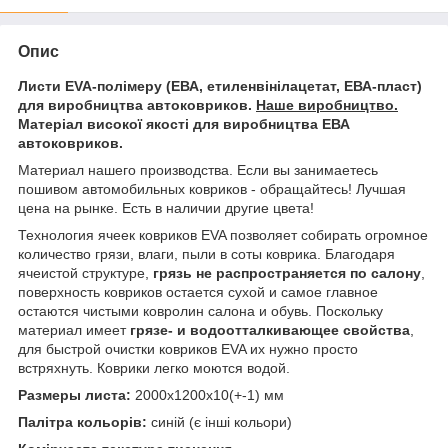
Опис
Листи EVA-полімеру (ЕВА, етиленвінілацетат, ЕВА-пласт)
для виробництва автоковриков.
Наше виробництво.
Матеріал високої якості для виробництва ЕВА
автоковриков.
Материал нашего производства. Если вы занимаетесь
пошивом автомобильных ковриков - обращайтесь! Лучшая
цена на рынке. Есть в наличии другие цвета!
Технология ячеек ковриков EVA позволяет собирать огромное
количество грязи, влаги, пыли в соты коврика. Благодаря
ячеистой структуре,
грязь не распространяется по салону
,
поверхность ковриков остается сухой и самое главное
остаются чистыми ковролин салона и обувь. Поскольку
материал имеет
грязе- и водоотталкивающее свойства
,
для быстрой очистки ковриков EVA их нужно просто
встряхнуть. Коврики легко моются водой.
Размеры листа:
2000x1200x10(+-1) мм
Палітра кольорів:
синій (є інші кольори)