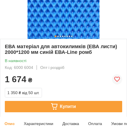
ЕВА матеріал для автокилимків (ЕВА листи)
2000*1200 мм синій ЕВА-Line ромб
В наявності
Код: 6000 6004
Опт і роздріб
1 674
₴
1 350 ₴
від 50 шт.
Купити
Опис
Характеристики
Доставка
Оплата
Умови п