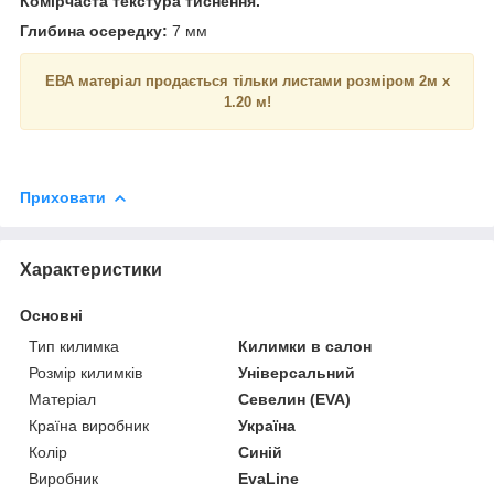
Комірчаста текстура тиснення.
Глибина осередку:
7 мм
ЕВА матеріал продається тільки листами розміром 2м x
1.20 м!
Приховати
Характеристики
Основні
Тип килимка
Килимки в салон
Розмір килимків
Універсальний
Матеріал
Севелин (EVA)
Країна виробник
Україна
Колір
Синій
Виробник
EvaLine