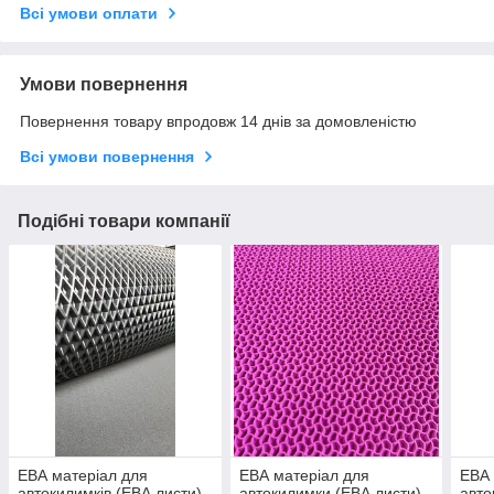
Всі умови оплати
Умови повернення
Повернення товару впродовж 14 днів за домовленістю
Всі умови повернення
Подібні товари компанії
ЕВА матеріал для
ЕВА матеріал для
ЕВА 
автокилимків (ЕВА листи)
автокилимки (ЕВА листи)
авто