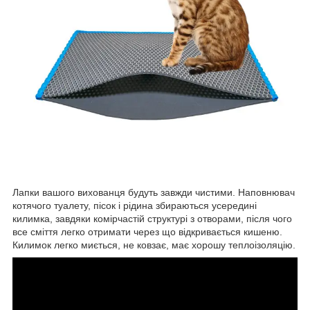
Лапки вашого вихованця будуть завжди чистими. Наповнювач
котячого туалету, пісок і рідина збираються усередині
килимка, завдяки комірчастій структурі з отворами, після чого
все сміття легко отримати через що відкривається кишеню.
Килимок легко миється, не ковзає, має хорошу теплоізоляцію.