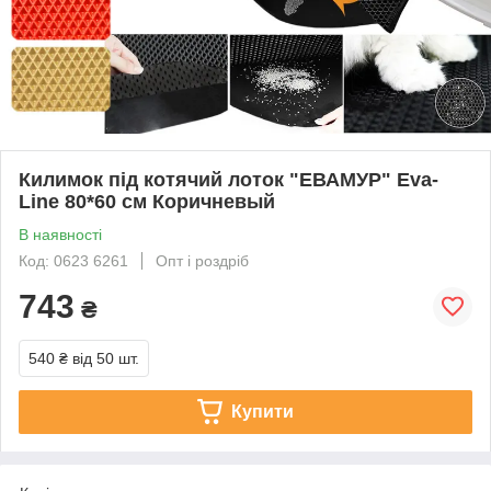
Килимок під котячий лоток "ЕВАМУР" Eva-
Line 80*60 см Коричневый
В наявності
Код: 0623 6261
Опт і роздріб
743
₴
540 ₴
від 50 шт.
Купити