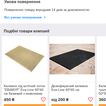
Умови повернення
Повернення товару впродовж 14 днів за домовленістю
Всі умови повернення
Подібні товари компанії
Килимок під котячий лоток
Дезінфікуючий килимок
Кили
"ЕВАМУР" Eva-Line 60*40
Eva-Line 60*40 см
туал
см Бежевий з невеликим
50*3
дефектом (уцінка)
450
200
360
₴
від
₴