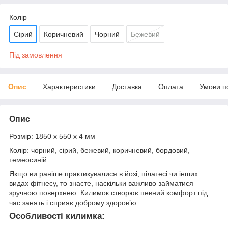
Колір
Сірий
Коричневий
Чорний
Бежевий
Під замовлення
Опис
Характеристики
Доставка
Оплата
Умови п
Опис
Розмір: 1850 х 550 х 4 мм
Колір: чорний, сірий, бежевий, коричневий, бордовий,
темеосиній
Якщо ви раніше практикувалися в йозі, пілатесі чи інших
видах фітнесу, то знаєте, наскільки важливо займатися
зручною поверхнею. Килимок створює певний комфорт під
час занять і сприяє доброму здоров’ю.
Особливості килимка: