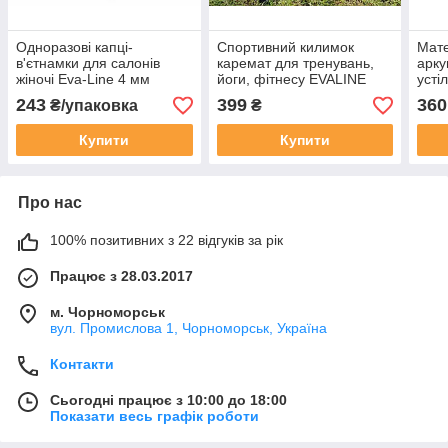
Одноразові капці-
Спортивний килимок
Мате
в'єтнамки для салонів
каремат для тренувань,
арку
жіночі Eva-Line 4 мм
йоги, фітнесу EVALINE
усті
размер 38-39 - УПАКОВКА
SLIM 1850*550*5 мм
сало
243
399
360
₴/упаковка
₴
12 пар
чорний
Line
мм
Купити
Купити
Про нас
100% позитивних з 22 відгуків за рік
Працює з 28.03.2017
м. Чорноморськ
вул. Промислова 1, Чорноморськ, Україна
Контакти
Сьогодні працює з 10:00 до 18:00
Показати весь графік роботи