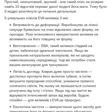
Простий, некоштовний, зручний - але такий опис не розкриє
навіть 10 відсотків переваг даної моделі йога-мата. Тому було
б мудро розглянути це питання детальніше.
5 унікальних плюсів EVA килимка 3 мм:
Витривалість до деформації. Виробництво за лічені
секунди буквально на очах відновлює свою форму, не
просідає. Роки інтенсивного використання килимка не
впливають на його товщину чи форму.
Виготовлення — ЕВА; такий килимок гладкий на
дотик, забезпечує ідеальне зчеплення. Якщо ви
прихильник натуральних матеріалів, які не шкодять
навколишньому середовищу, тоді він потрібен стати
вашим аксесуаром для тренування.
Легкість догляду. Коврик дуже просто чистити —
достатньо протерти його вологою губкою, а потім
висушити природним способом, уникаючи прямого
сонячного світла. На ньому не залишається солоних
розлучень від поту і п’ятен. Якщо під час миття ви
відчуваєте інтенсивний запах від виробів, будьте
спокійні — для килимків з EVA це природно.
Екологічна чистота — використання цього засобу для
тренування йоги та фітнесу аксесуара абсолютно