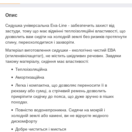
Опис
Сидушка універсальна Eva-Line - забезпечить захист від
застуди, тому що має відмінні теплоізоляційні властивості, що
дозволить вам сидіти на холодній землі без ризиків протягнути
спину, переохолодитися і захворіти.
Матеріал виготовлення сидушки - екологічно чистий ЕВА
(етиленвінілацетат), не містить шкідливих речовин. Завдяки
такому матеріалу, сидіння має властивості:
Теплоізоляційна
Амортизаційна
Легка і компактна, що дозволяє переносити її в
рюкзаку або сумці, а стрічквий ремень дозволить
прикріпити сидічку до пояса, що дуже зручно в піших
походах.
Повністю водонепроникна. Сидячи на мокрій і
холодній землі або камені, ви не відчуєте жодного
дискомфорту
Добре чиститься і миється