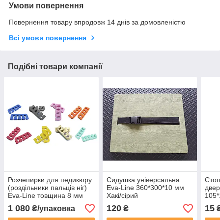
Умови повернення
Повернення товару впродовж 14 днів за домовленістю
Всі умови повернення
Подібні товари компанії
Розчепирки для педикюру
Сидушка універсальна
Стоп
(роздільники пальців ніг)
Eva-Line 360*300*10 мм
двер
Eva-Line товщина 8 мм
Хакі/сірий
105*
1 080
120
15
₴/упаковка
₴