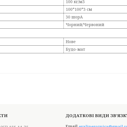
100 кг/м3
100*100*3 см
30 шорА
Чорний/Червоний
Нове
Будо-мат
evalineroznica@gmail.