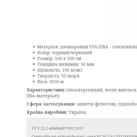
Матеріал: двошаровий EVA (ЕВА - етиленвіні
Колір: чорний/червоний
Розмір: 100 х 100 см
Товщина килимка: 30 мм
Щільність: 100 кг/м3
Твердість: 30 шорА
Вага: 3050 м
Характеристики:
гіпоалергенний, легко миється,
ЕВА-матеріалу.
Сфера застосування:
заняття фітнесом, єдинобо
Країна-виробник:
Україна
ТУ У 22.2-40484497-001:2017
Сертифікат відповідності: серія ВГ № UA1.033.000549