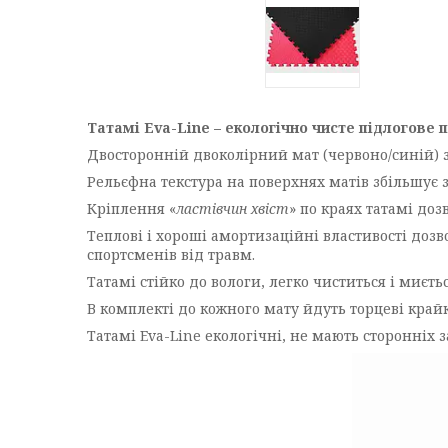
Татамі Eva-Line – екологічно чисте підлогове п
Двосторонній двоколірний мат (червоно/синій) з
Рельєфна текстура на поверхнях матів збільшує 
Кріплення «
ластівчин хвіст
» по краях татамі до
Теплові і хороші амортизаційні властивості доз
спортсменів від травм.
Татамі стійко до вологи, легко чиститься і миєтьс
В комплекті до кожного мату йдуть торцеві край
Татамі Eva-Line екологічні, не мають сторонніх 