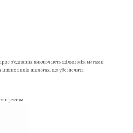
а гарне з'єднання виключають щілин між матами.
а інших видів підлогах, що убезпечить
им ефектом.