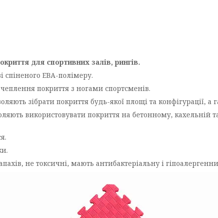
окриття для спортивних залів, рингів.
і спіненого ЕВА-полімеру.
зчеплення покриття з ногами спортсменів.
зволяють зібрати покриття будь-якої площі та конфігурації, 
воляють використовувати покриття на бетонному, кахельній т
я.
ки.
запахів, не токсичні, мають антибактеріальну і гіпоалергенн